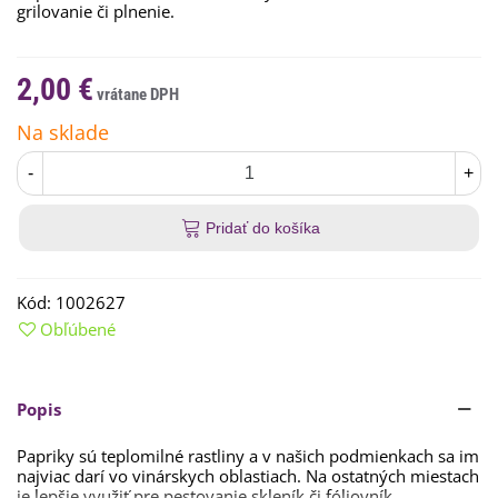
grilovanie či plnenie.
2,00 €
Na sklade
-
+
Pridať do košíka
Kód:
1002627
Obľúbené
Popis
Papriky sú teplomilné rastliny a v našich podmienkach sa im
najviac darí vo vinárskych oblastiach. Na ostatných miestach
je lepšie využiť pre pestovanie skleník či fóliovník.