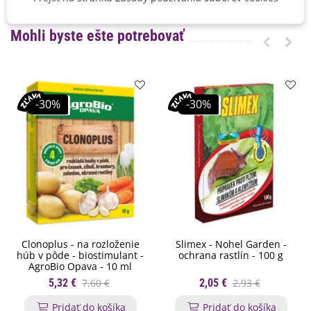
Mohli byste ešte potrebovať
-30%
-30%
Clonoplus - na rozloženie
Slimex - Nohel Garden -
húb v pôde - biostimulant -
ochrana rastlín - 100 g
AgroBio Opava - 10 ml
5,32 €
7,60 €
2,05 €
2,93 €
Pridať do košíka
Pridať do košíka