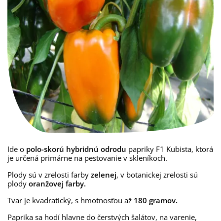
Ide o
p
olo-skorú
hybridnú
odrodu
papriky
F1
Kubista
,
ktorá
je
určená primárne
na pestovanie
v skleníkoch.
Plody
sú
v
zrelosti
farby
zelenej
,
v
botanickej
zrelosti
sú
plody
oranžovej farby
.
Tvar
je
kvadratický
,
s hmotnosťou
až
180
gramov
.
Paprika sa hodí hlavne do čerstvých šalátov, na varenie,