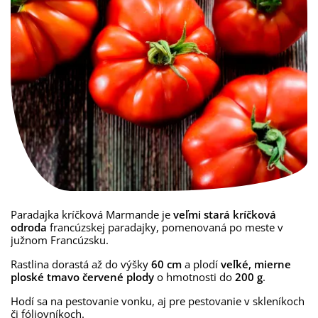
Paradajka kríčková Marmande je
veľmi stará kríčková
odroda
francúzskej paradajky, pomenovaná po meste v
južnom Francúzsku.
Rastlina dorastá až do výšky
60 cm
a plodí
veľké, mierne
ploské tmavo červené plody
o hmotnosti do
200 g
.
Hodí sa na pestovanie vonku, aj pre pestovanie v skleníkoch
či fóliovníkoch.