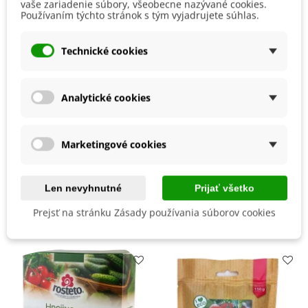
vaše zariadenie súbory, všeobecne nazývané cookies.
Mrazuvzdornosť
Nie
Používaním týchto stránok s tým vyjadrujete súhlas.
Odroda
Nehybridná
Technické cookies
Zber
August
Júl
Október
September
Analytické cookies
Skorosť Odrody
Poloskorá
BIO Kvalita
Nie
Marketingové cookies
Typ Plodu A Použitie
Mäsité a veľkoplodé
Vhodné do skleníka
Len nevyhnutné
Prijať všetko
Mohli byste ešte potrebovať
Prejsť na stránku Zásady používania súborov cookies