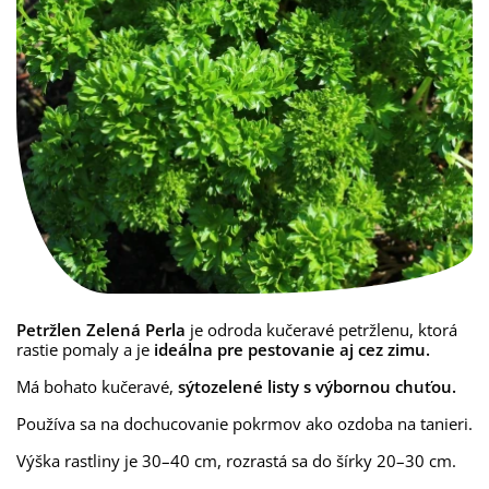
Petržlen Zelená Perla
je odroda kučeravé petržlenu, ktorá
rastie pomaly a je
ideálna pre pestovanie aj cez zimu.
Má bohato kučeravé,
sýtozelené listy s výbornou chuťou.
Používa sa na dochucovanie pokrmov ako ozdoba na tanieri.
Výška rastliny je 30–40 cm, rozrastá sa do šírky 20–30 cm.