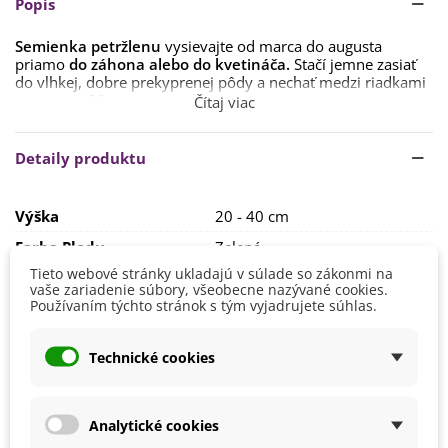
Popis
Semienka petržlenu
vysievajte od marca do augusta
priamo
do záhona alebo do kvetináča.
Stačí jemne zasiať
do vlhkej, dobre prekyprenej pôdy a nechať medzi riadkami
rozostupy 30 cm.
Čítaj viac
Semienka klíčia až 3 týždne, preto buďte trpezliví. Akonáhle
rastlinky povyrastú, jednoťte ich na cca 15 cm od seba.
Detaily produktu
Tejto odrode sa najlepšie darí v
polotieni, v kvalitnej a
výživnej pôde.
Výška
20 - 40 cm
Je odolná voči zime
, ale ak ju prikryjete fóliou alebo
Farba Plodu
Zelená
umiestnite v miniskleníku, môžete ju žať aj v chladnejších
Tieto webové stránky ukladajú v súlade so zákonmi na
mesiacoch.
Stanovisko
Polotienisté
vaše zariadenie súbory, všeobecne nazývané cookies.
Slnečné
Používaním týchto stránok s tým vyjadrujete súhlas.
Výsev/výsadba
Apríl
August
Technické cookies
Júl
Jún
Máj
Marec
Analytické cookies