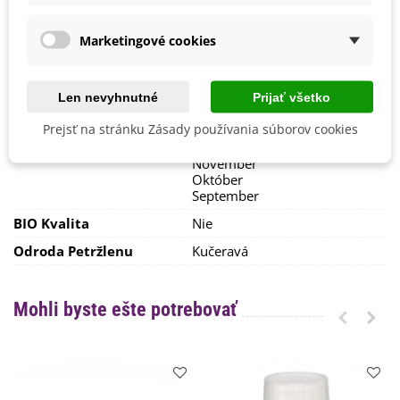
Výrobca
SemenaOnline
Mrazuvzdornosť
Áno
Marketingové cookies
Odroda
Nehybridná
Zber
August
Len nevyhnutné
Prijať všetko
December
Júl
Prejsť na stránku Zásady používania súborov cookies
Jún
Máj
November
Október
September
BIO Kvalita
Nie
Odroda Petržlenu
Kučeravá
Mohli byste ešte potrebovať