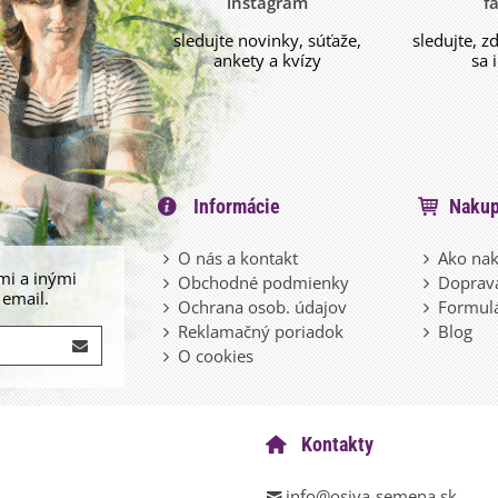
instagram
f
sledujte novinky, súťaže,
sledujte, z
ankety a kvízy
sa 
Informácie
Nakup
O nás a kontakt
Ako nak
mi a inými
Obchodné podmienky
Doprava
 email.
Ochrana osob. údajov
Formulá
Reklamačný poriadok
Blog
O cookies
Kontakty
info@osiva-semena.sk