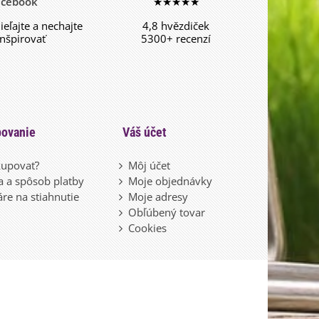
acebook
★★★★★
dieľajte a nechajte
4,8 hvězdiček
inšpirovať
5300+ recenzí
ovanie
Váš účet
upovať?
Môj účet
 a spôsob platby
Moje objednávky
re na stiahnutie
Moje adresy
Obľúbený tovar
Cookies