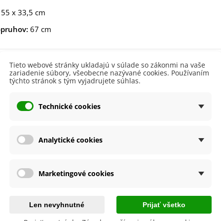
aucus carota - semená -...
55 x 33,5 cm
,53 €
opruhov:
67 cm
alia Canova - Lilium -
ibuľoviny - 1 ks
3,85 €
-30%
,69 €
 produktu
Tieto webové stránky ukladajú v súlade so zákonmi na vaše
zariadenie súbory, všeobecne nazývané cookies. Používaním
egónia plnokvetá žltá -
týchto stránok s tým vyjadrujete súhlas.
egonia superba -...
a
Strömshaga AB
3,85 €
-30%
,69 €
l
Plátený
Technické cookies
ukalyptus Baby Blue -
lahovičník - Eukalyptus...
roduktu
Biela
Modrá
,08 €
Analytické cookies
byste ešte potrebovať
Marketingové cookies
Len nevyhnutné
Prijať všetko