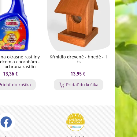
 na okrasné rastliny
Kŕmidlo drevené - hnedé - 1
Detské 
odcom a chorobám -
ks
žlté -
 - ochrana rastlín -
800 ml
13,36 €
13,95 €
Pridať do košíka
Pridať do košíka
P