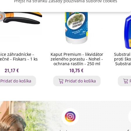
Prejsť na stránku Zásady používania súborov cookies
ice záhradnícke -
Kaput Premium - likvidátor
Substral
čné - Fiskars - 1 ks
zeleného porastu - Nohel -
proti šk
ochrana rastlín - 250 ml
Substral
21,17 €
10,75 €
Pridať do košíka
Pridať do košíka