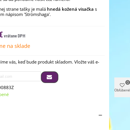
ej strane tašky je malá
hnedá kožená visačka
s
m nápisom 'Strömshaga'.
€
e na sklade
me vás, keď bude produkt skladom. Vložte váš e-
0
00883Z
Obľúbené
bené