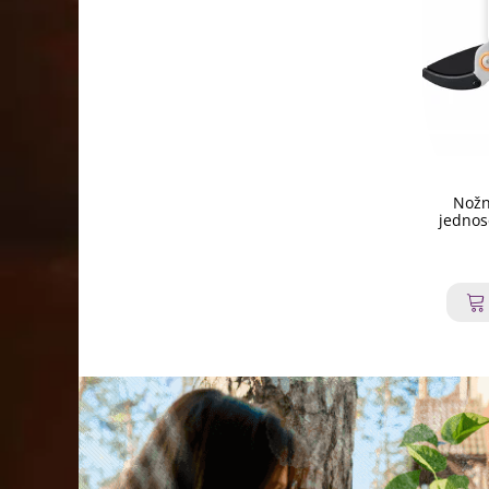
Nožn
jednose