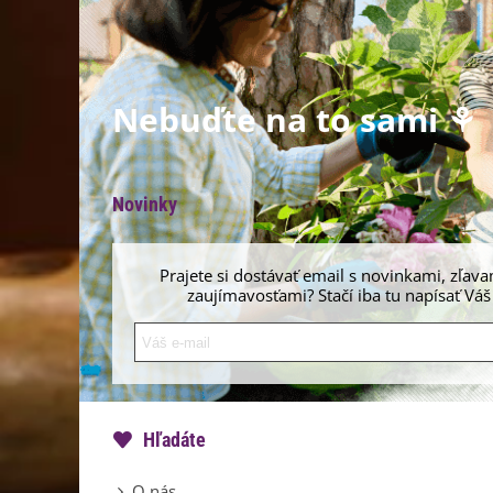
Nebuďte na to sami ⚘
Novinky
Prajete si dostávať email s novinkami, zľava
zaujímavosťami? Stačí iba tu napísať Váš
Hľadáte
O nás