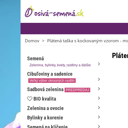
Domov
>
Plátená taška s kockovaným vzorom - mo
Pláte
Semená
Zelenina, bylinky, kvety, rastliny a ďalšie
Cibuľoviny a sadenice
Veľký výber okrasných rastlín
Sadbová zelenina
PREDPREDAJ
BIO kvalita
Zelenina a ovocie
Bylinky a korenie
Semená na klíčenie