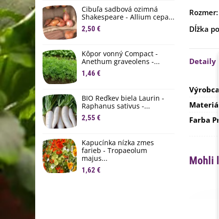
D
Cibuľa sadbová ozimná
Rozmer:
1
Shakespeare - Allium cepa...
Dĺžka p
2,50 €
Ľ
c
Kôpor vonný Compact -
2
Detaily
Anethum graveolens -...
B
1,46 €
B
Výrobc
2
BIO Reďkev biela Laurin -
Materiá
Raphanus sativus -...
E
2,55 €
B
Farba P
4
Kapucínka nízka zmes
farieb - Tropaeolum
majus...
Mohli 
1,62 €