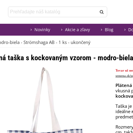
Novinky
Akcie a zľavy
Blog
Do
dro-biela - Strömshaga AB - 1 ks - ukončený
ná taška s kockovaným vzorom - modro-biela
Tovar už ne
semena.sk/p
Plátená
vkusná 
kockov
Taška je
ideálne
predmeto
Rozmer
cm, takž