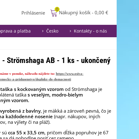
0
Nákupný košík
-
0,00 €
Prihlásenie
prava a platba
Česko
Kontakty - o nás
 - Strömshaga AB - 1 ks - ukončený
máme v ponuke, náhradu nájdete tu:
https://www.osiva-
omocky-a-prislusenstvo/doplnky-do-domacnosti
 taška s kockovaným vzorom
od Strömshaga je
plátená taška
s veselým, modro-bielym
aným vzorom.
vyrobená z bavlny
, je mäkká a zároveň pevná, čo je
na každodenné nosenie
(napr. nákupov, iných
v, na výlety či na pláž).
y sú
cca 55 x 33,5 cm
, pričom dĺžka popruhov je 67
e sa dá pohodlne nosiť cez rameno.