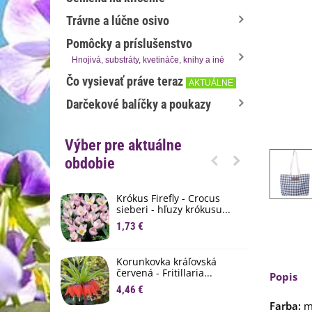
Trávne a lúčne osivo
Pomôcky a príslušenstvo
Hnojivá, substráty, kvetináče, knihy a iné
Čo vysievať práve teraz
AKTUÁLNE
Darčekové balíčky a poukazy
Výber pre aktuálne
obdobie
Krókus Firefly - Crocus
S
sieberi - hľuzy krókusu...
d
1,73 €
8
K
Korunkovka kráľovská
p
červená - Fritillaria...
Popis
3
4,46 €
Farba:
mo
M