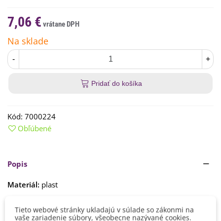
7,06 €
Na sklade
-
+
Pridať do košíka
Kód:
7000224
Obľúbené
Popis
Materiál:
plast
Priemer:
rozložená 33 cm, zložená 24–28 cm
Tieto webové stránky ukladajú v súlade so zákonmi na
Čítaj viac
vaše zariadenie súbory, všeobecne nazývané cookies.
Farba:
hnedá