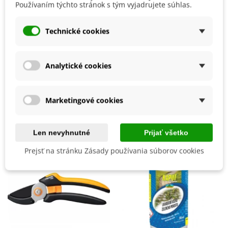
Používaním týchto stránok s tým vyjadrujete súhlas.
Farebné prevedenie sa môže líšiť.
Detaily produktu
Technické cookies
Výrobca
Nohel Garden
8590394010904
ean13
Analytické cookies
Marketingové cookies
Mohli byste ešte potrebovať
Len nevyhnutné
Prijať všetko
Prejsť na stránku Zásady používania súborov cookies