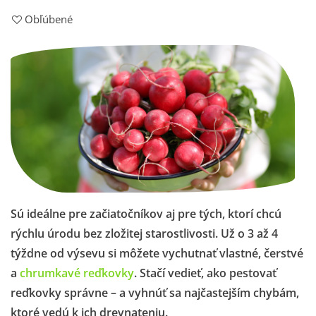
Obľúbené
Sú ideálne pre začiatočníkov aj pre tých, ktorí chcú
rýchlu úrodu bez zložitej starostlivosti. Už o 3 až 4
týždne od výsevu si môžete vychutnať vlastné, čerstvé
a
chrumkavé reďkovky
. Stačí vedieť, ako pestovať
reďkovky správne – a vyhnúť sa najčastejším chybám,
ktoré vedú k ich drevnateniu.