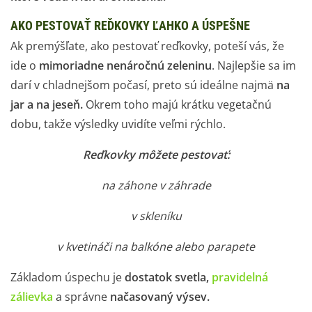
AKO PESTOVAŤ REĎKOVKY ĽAHKO A ÚSPEŠNE
Ak premýšľate, ako pestovať reďkovky, poteší vás, že
ide o
mimoriadne nenáročnú zeleninu
. Najlepšie sa im
darí v chladnejšom počasí, preto sú ideálne najmä
na
jar a na jeseň.
Okrem toho majú krátku vegetačnú
dobu, takže výsledky uvidíte veľmi rýchlo.
Reďkovky môžete pestovať:
na záhone v záhrade
v skleníku
v kvetináči na balkóne alebo parapete
Základom úspechu je
dostatok svetla,
pravidelná
zálievka
a správne
načasovaný výsev.