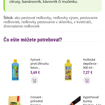
citrusy, banánovník, kávovník či mučenku.
Štítok:
ako pestovať reďkovky
,
reďkovky výsev
,
pestovanie
reďkoviek
,
reďkovky pestovanie v skleníku
,
v kvetináči
,
drevnatenie reďkoviek
Čo ešte môžete potrebovať?
Fytovit -
Hoštické
proti žltnutiu
slepičince -
listov...
500 ml -
tekuté...
5,69 €
7,27 €
Pridať do košíka
Pridať do
Conavit -
Vypichovač
prírodné
buriny
hnojivo -
Stocker - 1 ks