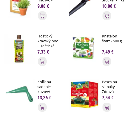
750 g
9,88 €
10,86 €
Pridať do košíka
Pridať do
Hoštický
Kristalon
kravský hnoj
štart - 500 g
- Hoštické...
7,33 €
7,49 €
Pridať do košíka
Pridať do
Kolík na
Pasca na
sadenie
slimáky -
kovový -
Zdravá
zelený - 1 ks
záhrada -...
13,36 €
7,54 €
Pridať do košíka
Pridať do