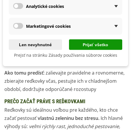
DREVNATENIE REĎKOVIEK: PRÍČINY A RIEŠENIA
Analytické cookies
Jedným z najčastejších problémov je
drevnatenie
reďkoviek.
Dobrá správa je, že sa mu dá jednoducho
Marketingové cookies
predísť, ak poznáte príčiny.
Najčastejšie dôvody:
nepravidelná zálievka (striedanie
Len nevyhnutné
Prijať všetko
sucha a preliatia),
vysoké teploty
, neskorý zber, príliš
Prejsť na stránku Zásady používania súborov cookies
hustý výsev, nevhodná odroda
Ako tomu predísť:
zalievajte pravidelne a rovnomerne,
zbierajte reďkovky včas, pestujte ich v chladnejšom
období, dodržujte odporúčané rozostupy
PREČO ZAČAŤ PRÁVE S REĎKOVKAMI
Reďkovky sú ideálnou voľbou pre každého, kto chce
začať pestovať
vlastnú zeleninu bez stresu.
Ich hlavné
výhody sú:
veľmi rýchly rast, jednoduché pestovanie,