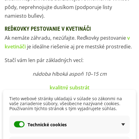
pôdy, neprehnojujte dusíkom (podporuje listy
namiesto buľiev).
REĎKOVKY PESTOVANIE V KVETINÁČI
Ak nemáte záhradu, nezúfajte. Reďkovky pestovanie
v
kvetináči
je ideálne riešenie aj pre mestské prostredie.
Stačí vám len pár základných vecí:
nádoba hlboká aspoň 10–15 cm
kvalitný substrát
Tieto webové stránky ukladajú v súlade so zákonmi na
slnečné stanovište
vaše zariadenie súbory, všeobecne nazývané cookies.
Používaním týchto stránok s tým vyjadrujete súhlas.
Reďkovky sú perfektné
na balkón alebo parapet
a
vďaka rýchlemu rastu vás okamžite motivujú
Technické cookies
pokračovať v pestovaní.