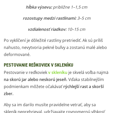
hĺbka výsevu:
približne 1–1,5 cm
rozostupy medzi rastlinami:
3–5 cm
vzdialenosť riadkov:
10–15 cm
Po vyklíčení je dôležité rastliny pretriediť. Ak sú príliš
nahusto, nevytvoria pekné buľvy a zostanú malé alebo
deformované.
PESTOVANIE REĎKOVIEK V SKLENÍKU
Pestovanie v reďkoviek
v skleníku
je skvelá voľba najmä
na skorú jar alebo neskorú jeseň
. Vďaka stabilnejším
podmienkam môžete očakávať
rýchlejší rast a skorší
zber.
Aby sa im darilo musíte pravidelne vetrať, aby sa
skleník neprehrieval, udržiavajte rovnomernú vlhkosť