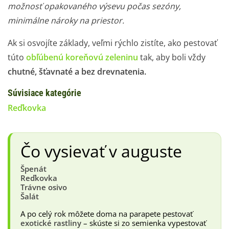
možnosť opakovaného výsevu počas sezóny,
minimálne nároky na priestor.
Ak si osvojíte základy, veľmi rýchlo zistíte, ako pestovať
túto
obľúbenú koreňovú zeleninu
tak, aby boli vždy
chutné, šťavnaté a bez drevnatenia.
Súvisiace kategórie
Reďkovka
Čo vysievať v auguste
Špenát
Reďkovka
Trávne osivo
Šalát
A po celý rok môžete doma na parapete pestovať
exotické rastliny
– skúste si zo semienka vypestovať