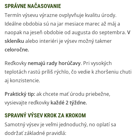
SPRÁVNE NAČASOVANIE
Termín výsevu výrazne ovplyvňuje kvalitu úrody.
Ideálne obdobia sú na jar mesiace marec až máj a
naopak na jeseň obdobie od augusta do septembra.
V
skleníku
alebo interiéri je výsev možný takmer
celoročne.
Reďkovky
nemajú rady horúčavy
. Pri vysokých
teplotách rastú príliš rýchlo, čo vedie k zhoršeniu chuti
aj konzistencie.
Praktický tip:
ak chcete mať úrodu priebežne,
vysievajte reďkovky
každé 2 týždne.
SPRAVNÝ VÝSEV KROK ZA KROKOM
Samotný výsev je veľmi jednoduchý, no oplatí sa
dodržať základné pravidlá: