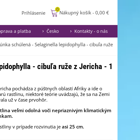
0
Nákupný košík
-
0,00 €
Prihlásenie
prava a platba
Česko
Kontakty - o nás
vúnka schúlená - Selaginella lepidophylla - cibuľa ruže
idophylla - cibuľa ruže z Jericha - 1
ericha pochádza z púštnych oblastí Afriky a ide o
arú rastlinu, niektoré teórie uvádzajú, že sa na Zemi
ala už v čase prvohôr.
stlina veľmi odolná voči nepriaznivým klimatickým
nkam.
stliny v prípade rozvinutia je
asi 25 cm.