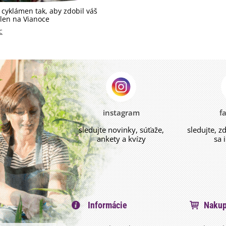
 cyklámen tak, aby zdobil váš
len na Vianoce
c
instagram
f
sledujte novinky, súťaže,
sledujte, z
ankety a kvízy
sa 
Informácie
Nakup