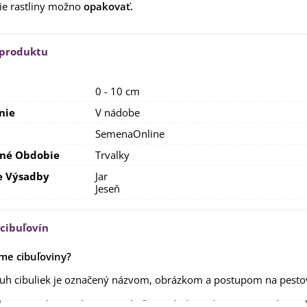
ie rastliny možno
opakovať.
rkva neskorá Cidera -
aucus carota - semená -...
,53 €
 produktu
alia Canova - Lilium -
ibuľoviny - 1 ks
3,85 €
-30%
,69 €
0 - 10 cm
nie
V nádobe
egónia plnokvetá žltá -
egonia superba -...
a
SemenaOnline
3,85 €
-30%
,69 €
né Obdobie
Trvalky
ukalyptus Baby Blue -
e Výsadby
Jar
lahovičník - Eukalyptus...
Jeseň
,08 €
 cibuľovín
me cibuľoviny?
uh cibuliek je označený názvom, obrázkom a postupom na pesto
yť šetrní k prírode, preto cibuľoviny balíme do papierových recy