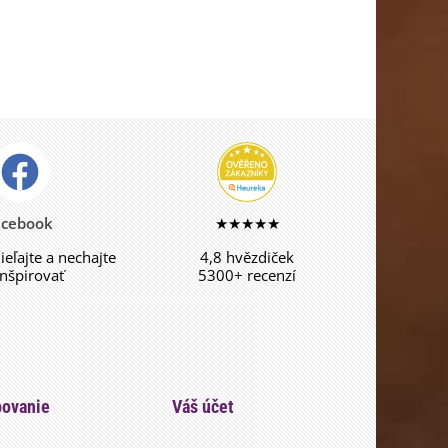
acebook
★★★★★
dieľajte a nechajte
4,8 hvězdiček
inšpirovať
5300+ recenzí
ovanie
Váš účet