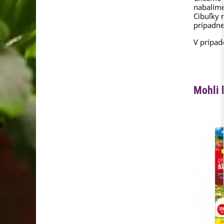
nabalím
Cibuľky 
prípadne
V prípad
Mohli 