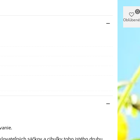
0
Obľúbené
vanie.
klovateľných sáčkov a cibuľky toho istého druhu