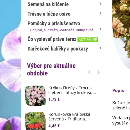
Semená na klíčenie
Trávne a lúčne osivo
Pomôcky a príslušenstvo
Hnojivá, substráty, kvetináče, knihy a iné
Čo vysievať práve teraz
AKTUÁLNE
Darčekové balíčky a poukazy
Výber pre aktuálne
obdobie
Krókus Firefly - Crocus
S
Popis
sieberi - hľuzy krókusu...
d
1,73 €
8
Ružu z J
zelené l
K
Korunkovka kráľovská
p
Voda sa 
červená - Fritillaria...
3
vysuší a 
4,46 €