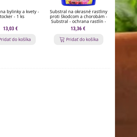
na bylinky a kvety -
Substral na okrasné rastliny
Orgamin -
tocker - 1 ks
proti škodcom a chorobám -
trval
Substral - ochrana rastlín -
Forestin
800 ml
13,03 €
13,36 €
Pridať do košíka
Pridať do košíka
P