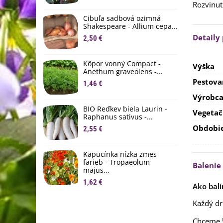
Rozvinut
M
D
Cibuľa sadbová ozimná
1
Shakespeare - Allium cepa...
Detaily
2,50 €
Ľ
c
Kôpor vonný Compact -
2
Výška
Anethum graveolens -...
Pestova
B
1,46 €
B
Výrobc
2
BIO Reďkev biela Laurin -
Vegetač
Raphanus sativus -...
E
Obdobi
2,55 €
B
4
Kapucínka nízka zmes
farieb - Tropaeolum
Balenie
majus...
1,62 €
Ako balí
Každý dr
Chceme b