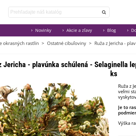
Novinky
Akcie a zľavy
Blog
Do
e okrasných rastlín
>
Ostatné cibuľoviny
>
Ruža z Jericha - pla
 Jericha - plavúnka schúlená - Selaginella lep
ks
Ruža z J
veľmi st
vyskytov
Je to ra
podmie
Výška ra