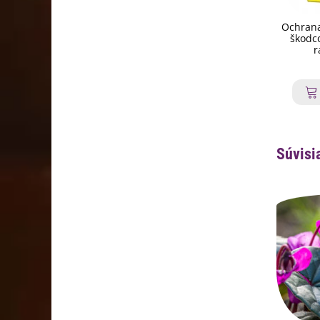
Ochrana
škodco
r
Súvisi