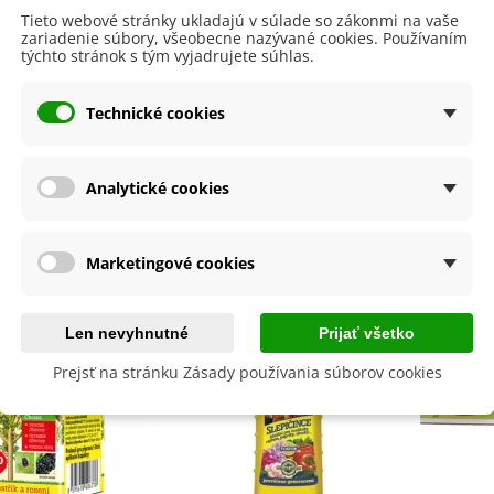
e dohromady.
Tieto webové stránky ukladajú v súlade so zákonmi na vaše
ručne balíme v deň odoslania. Bezprostredne po ich obdržaní je 
zariadenie súbory, všeobecne nazývané cookies. Používaním
 ich hneď zasadiť.
týchto stránok s tým vyjadrujete súhlas.
e záujmu rozdelíme balenie podľa Vašej požiadavky. Pokyny pr
Technické cookies
Analytické cookies
byste ešte potrebovať
Marketingové cookies
Len nevyhnutné
Prijať všetko
Prejsť na stránku Zásady používania súborov cookies