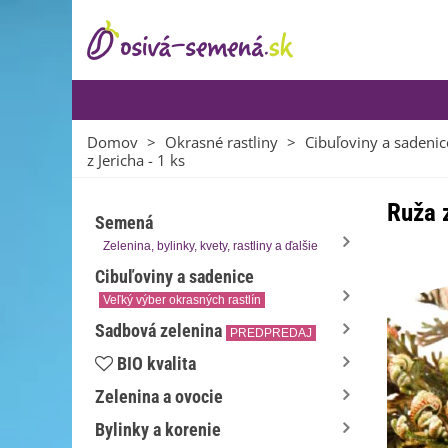
Domov
>
Okrasné rastliny
>
Cibuľoviny a sadenic
z Jericha - 1 ks
Ruža z
Semená
Zelenina, bylinky, kvety, rastliny a ďalšie
Cibuľoviny a sadenice
Veľký výber okrasných rastlín
Sadbová zelenina
PREDPREDAJ
BIO kvalita
Zelenina a ovocie
Bylinky a korenie