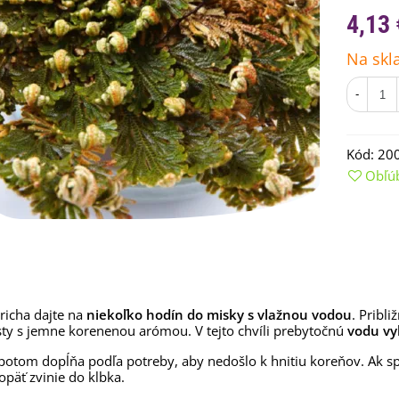
4,13 
Na skl
-
Kód:
20
Obľú
emienkové bomby -
arčekový box na vajíčka -...
,68 €
ericha dajte na
niekoľko hodín do misky s vlažnou vodou
. Pribl
isty s jemne korenenou arómou. V tejto chvíli prebytočnú
vodu vy
uchynské bylinky na malú
lochu - výsevný disk...
potom dopĺňa podľa potreby, aby nedošlo k hnitiu koreňov. Ak spozo
,80 €
opäť zvinie do klbka.