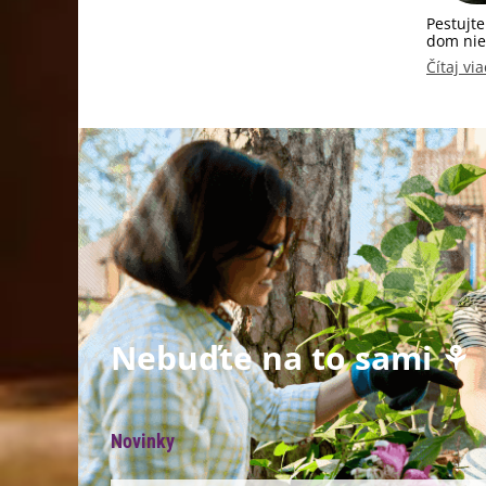
Pestujte
dom nie
Čítaj via
Nebuďte na to sami ⚘
Novinky