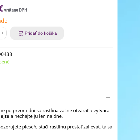
€
ade
+
Pridať do košíka
00438
bené
ižne po prvom dni sa rastlina začne otvárať a vytvárať
lejte
a nechajte ju len na dne.
rujete pleseň, stačí rastlinu prestať zalievať, tá sa