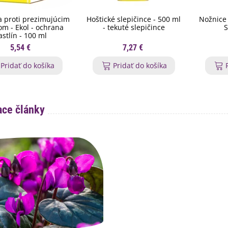
 proti prezimujúcim
Hoštické slepičince - 500 ml
Nožnice 
m - Ekol - ochrana
- tekuté slepičince
S
astlín - 100 ml
5,54 €
7,27 €
Pridať do košíka
Pridať do košíka
ace články