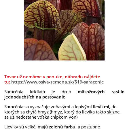
Tovar už nemáme v ponuke, náhradu nájdete
tu:
https://www.osiva-semena.sk/519-saracenie
Saracénia
krídlatá
je
druh
mäsožravých rastlín
jednoduchších na pestovanie
.
Saracénia sa vyznačuje voňavými a lepivými
lievikmi,
do
ktorých sa chytá hmyz (hmyz, ktorý do lievika takto skĺzne,
sa už nedostane vďaka chĺpkom von).
Lieviky sú
veľké, majú
zelenú farbu
,
a postupne