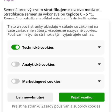
Semená pred výsevom
stratifikujeme
cca
dva mesiace
.
Stratifikácia semien sa vykonáva
pri teplote 0 - 5 °C
.
Semená sa zabalia do vlhkej vaty a dajú do igelitového
vrecúška. Vrecúško so semenami vložíme do chladničky. Po
Čítaj viac
Tieto webové stránky ukladajú v súlade so zákonmi na
8 týždňoch sú semená pripravené na priamy výsev.
vaše zariadenie súbory, všeobecne nazývané cookies.
Používaním týchto stránok s tým vyjadrujete súhlas.
Semená sa vysievajú
na povrch substrátu
. Zvolíme vhodný
Detaily produktu
substrát, ideálne
substrát pre mäsožravé rastliny
.
Technické cookies
Na pestovanie použijeme
kvetináč pre mäsožravé
Výška
60 - 80 cm
rastliny
alebo
vyšší pohár
, kde rastline môžeme dopriať
dostatočnú vlhkosť vzduchu.
Pestovanie
V interiéri - dnu
Analytické cookies
Stanovisko zvolíme
v polotieni
. Doba klíčenia sa pohybuje
Stanovisko
Polotienisté
okolo
4 týždňov
.
Výsev/výsadba
Celoročne
Mäsožravé rastliny sa zalievajú najlepšie dažďovou vodou.
Marketingové cookies
Mrazuvzdornosť
Nie
Vegetačné Obdobie
Trvalky
Len nevyhnutné
Prijať všetko
BIO Kvalita
Nie
Prejsť na stránku Zásady používania súborov cookies