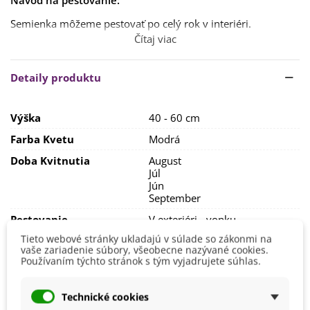
Návod na pestovanie:
Semienka môžeme pestovať po celý rok v interiéri.
Čítaj viac
Pre sadenie na vonkajší záhon je najlepší čas
apríl,
keď
odídu ranné mrazy. Ideálna
teplota na klíčenie je 15 -20
stupňov
. Klíčenie trvá
2 týždne
a viac. Semienka sadíme do
Detaily produktu
humóznej a priepustnej pôdy
na
slnečné
stanovisko.
Rastlina
nie je mrazuvzdorná.
Výška
40 - 60 cm
Farba Kvetu
Modrá
Doba Kvitnutia
August
Júl
Jún
September
Pestovanie
V exteriéri - vonku
V interiéri - dnu
Tieto webové stránky ukladajú v súlade so zákonmi na
vaše zariadenie súbory, všeobecne nazývané cookies.
Stanovisko
Slnečné
Používaním týchto stránok s tým vyjadrujete súhlas.
Výsev/výsadba
Apríl
Výrobca
SemenaOnline
Technické cookies