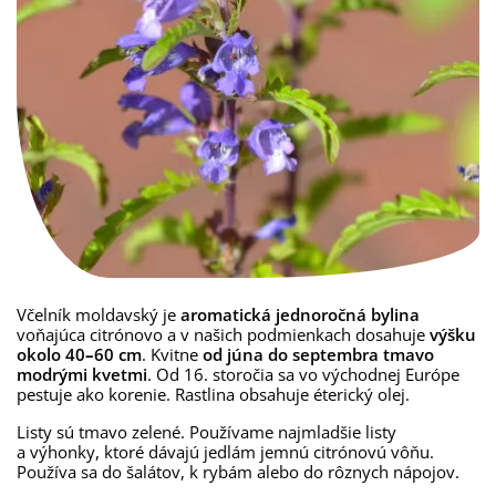
Včelník moldavský je
aromatická jednoročná bylina
voňajúca citrónovo a v našich podmienkach dosahuje
výšku
okolo 40
–
60 cm
. Kvitne
od júna do septembra tmavo
modrými kvetmi
. Od 16. storočia sa vo východnej Európe
pestuje ako korenie. Rastlina obsahuje éterický olej.
Listy sú tmavo zelené. Používame najmladšie listy
a výhonky, ktoré dávajú jedlám jemnú citrónovú vôňu.
Používa sa do šalátov, k rybám alebo do rôznych nápojov.