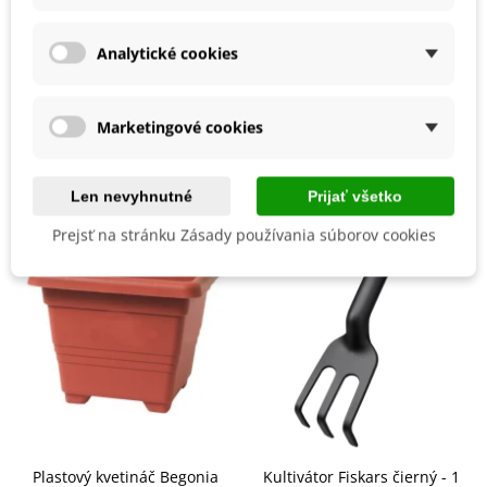
Mrazuvzdornosť
Nie
Vegetačné Obdobie
Letničky
Analytické cookies
BIO Kvalita
Nie
Marketingové cookies
Mohli byste ešte potrebovať
Len nevyhnutné
Prijať všetko
Prejsť na stránku Zásady používania súborov cookies
Plastový kvetináč Begonia
Kultivátor Fiskars čierný - 1