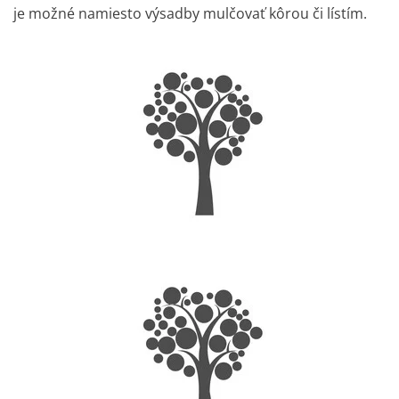
je možné namiesto výsadby mulčovať kôrou či lístím.