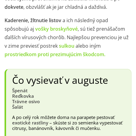
dokvete
, obzvlášť ak je jar chladná a daždivá.
Kaderenie, žltnutie listov
a ich následný opad
spôsobujú aj
vošky broskyňové
, sú tiež prenášačom
ďalších vírusových chorôb. Najlepšou prevenciou je už
v zime previesť postrek
sulkou
alebo iným
prostriedkom proti prezimujúcim škodcom.
Čo vysievať v auguste
Špenát
Reďkovka
Trávne osivo
Šalát
A po celý rok môžete doma na parapete pestovať
exotické rastliny
– skúste si zo semienka vypestovať
citrusy, banánovník, kávovník či mučenku.