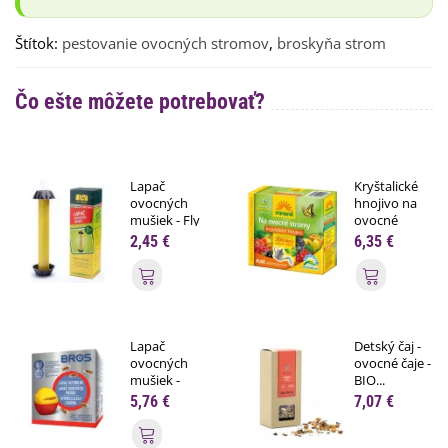
Štítok:
pestovanie ovocných stromov
,
broskyňa strom
Čo ešte môžete potrebovať?
Lapač
Kryštalické
ovocných
hnojivo na
mušiek - Fly
ovocné
stick -...
stromy...
2,45 €
6,35 €
Pridať do košíka
Pridať do
Lapač
Detský čaj -
ovocných
ovocné čaje -
mušiek -
BIO...
Bros -...
5,76 €
7,07 €
Pridať do košíka