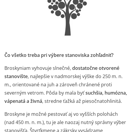
Čo všetko treba pri výbere stanoviska zohľadniť?
Broskyniam vyhovuje slnečné,
dostatočne otvorené
stanovište
, najlepšie v nadmorskej výške do 250 m. n.
m., orientované na juh a zároveň chránené proti
severným vetrom. Pôda by mala byť
suchšia, humózna,
vápenatá a živná
, stredne ťažká až piesočnatohlinitá.
Broskyne je možné pestovať aj vo vyšších polohách
(nad 450 m. n. m.), tu je ale naozaj nutný správny výber
stanovišťa. Štvrťkmene a zákrsky vysádzame