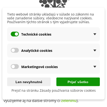
Tieto webové stránky ukladajú v súlade so zákonmi na
vaše zariadenie súbory, všeobecne nazývané cookies.
Používaním týchto stránok s tým vyjadrujete súhlas.
Technické cookies
Aby sme podporili veľkosť a kvalitu plodov je dôležité
hnojenie aj po dokvete
. Inak dopĺňame základné živiny,
Analytické cookies
predovšetkým
draslík a dusík
(dusíka menej). Môžeme
prihnojovať aj vyzretým hnojom, ale treba už určité
Marketingové cookies
skúsenosti (k trojročnému stromu cca 10 kg hnoja, k
päťročnému 20 kg atď.). Možno zohnať ale už špeciálne
hnojivá
určené
priamo pre broskyne
, ktoré nám celú
Len nevyhnutné
Prijať všetko
prácu uľahčia. Vstrebávanie živín podporíme
Prejsť na stránku Zásady používania súborov cookies
postrekom listov roztokom
lignohumátu
(ten
využijeme aj na ďalšie stromy či
zeleninu
).