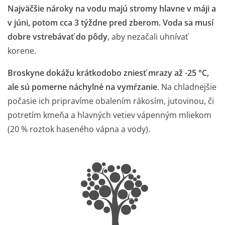
Najväčšie nároky na vodu majú stromy hlavne v máji a
v júni, potom cca 3 týždne pred zberom. Voda sa musí
dobre vstrebávať do pôdy
, aby nezačali uhnívať
korene.
Broskyne dokážu krátkodobo zniesť mrazy až -25 °C,
ale sú pomerne náchylné na vymŕzanie
. Na chladnejšie
počasie ich pripravíme obalením rákosím, jutovinou, či
potretím kmeňa a hlavných vetiev vápenným mliekom
(20 % roztok haseného vápna a vody).