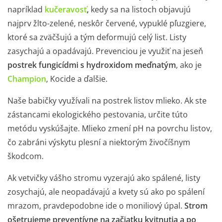
napríklad
kučeravosť
,
kedy sa na listoch objavujú
najprv žlto-zelené, neskôr červené, vypuklé pľuzgiere,
ktoré sa zväčšujú a tým deformujú celý list. Listy
zasychajú a opadávajú. Prevenciou je využiť na jeseň
postrek fungicídmi s hydroxidom meďnatým
, ako je
Champion
, Kocide a ďalšie.
Naše babičky využívali na postrek listov mlieko. Ak ste
zástancami ekologického pestovania, určite túto
metódu vyskúšajte. Mlieko zmení pH na povrchu listov,
čo zabráni výskytu plesní a niektorým živočíšnym
škodcom.
Ak vetvičky vášho stromu vyzerajú ako spálené, listy
zosychajú, ale neopadávajú a kvety sú ako po spálení
mrazom, pravdepodobne ide o moniliový úpal.
Strom
ošetrujeme preventívne na začiatku kvitnutia a po