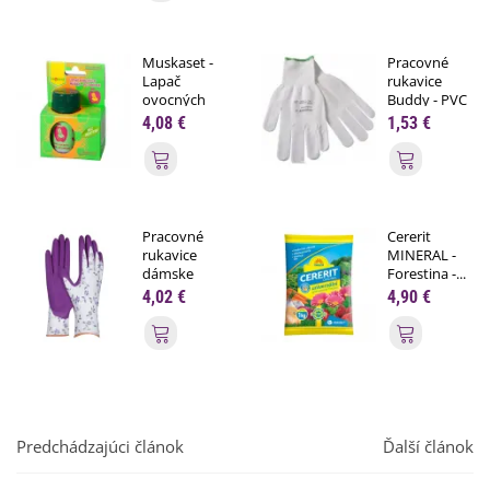
Muskaset -
Pracovné
Lapač
rukavice
ovocných
Buddy - PVC
mušiek -...
terčíky...
4,08 €
1,53 €
Pridať do košíka
Pridať do
Pracovné
Cererit
rukavice
MINERAL -
dámske
Forestina -...
fialové -...
4,02 €
4,90 €
Pridať do košíka
Pridať do
Predchádzajúci článok
Ďalší článok