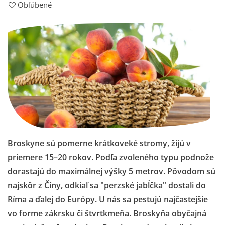
Obľúbené
Broskyne sú pomerne krátkoveké stromy, žijú v
priemere 15–20 rokov. Podľa zvoleného typu podnože
dorastajú do maximálnej výšky 5 metrov.
Pôvodom sú
najskôr z Číny, odkiaľ sa "perzské jabĺčka" dostali do
Ríma a ďalej do Európy. U nás sa pestujú najčastejšie
vo forme zákrsku či štvrťkmeňa.
Broskyňa obyčajná