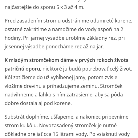
najčastejšie do sponu 5 x 3 až 4 m.
Pred zasadením stromu odstránime odumreté korene,
ostatné zakrátime a namočíme do vody aspoň na 2
hodiny. Pri jarnej výsadbe urobíme základný rez, pri
jesennej výsadbe ponecháme rez až na jar.
K mladým stromčekom dáme v prvých rokoch života
patričnú oporu
, niektoré ju budú potrebovať celý život.
Kôl zatlčieme do už vyhĺbenej jamy, potom zvisle
vložíme drevinu a prihadzujeme zeminu. Stromček
nadvihneme a ľahko s ním zatrasieme, aby sa pôda
dobre dostala aj pod korene.
Substrát doplníme, ušľapeme, a nakoniec pripevníme
strom ku kôlu. Novozasadený stromček je nutné
dôkladne preliať cca 15 litrami vody. Po vsiaknutí vody