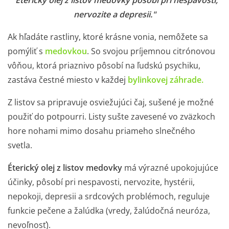
"Éterický olej z listov medovky pôsobí pri nespavosti,
nervozite a depresii."
Ak hľadáte rastliny, ktoré krásne vonia, nemôžete sa
pomýliť s
medovkou
. So svojou príjemnou citrónovou
vôňou, ktorá priaznivo pôsobí na ľudskú psychiku,
zastáva čestné miesto v každej
bylinkovej záhrade.
Z listov sa pripravuje osviežujúci čaj, sušené je možné
použiť do potpourri. Listy sušte zavesené vo zväzkoch
hore nohami mimo dosahu priameho slnečného
svetla.
Éterický olej z listov medovky
má výrazné upokojujúce
účinky, pôsobí pri nespavosti, nervozite, hystérii,
nepokoji, depresii a srdcových problémoch, reguluje
funkcie pečene a žalúdka (vredy, žalúdočná neuróza,
nevoľnosť).