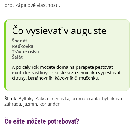
protizápalové vlastnosti.
Čo vysievať v auguste
Špenát
Reďkovka
Trávne osivo
Šalát
A po celý rok môžete doma na parapete pestovať
exotické rastliny
– skúste si zo semienka vypestovať
citrusy, banánovník, kávovník či mučenku.
Štítok:
Bylinky
,
šalvia
,
medovka
,
aromaterapia
,
bylinková
záhrada
,
jazmín
,
koriander
Čo ešte môžete potrebovať?