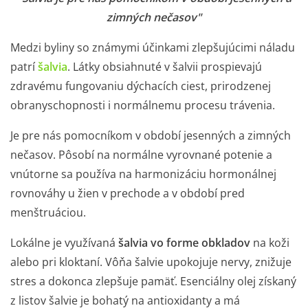
zimných nečasov"
Medzi byliny so známymi účinkami zlepšujúcimi náladu
patrí
šalvia
. Látky obsiahnuté v šalvii prospievajú
zdravému fungovaniu dýchacích ciest, prirodzenej
obranyschopnosti i normálnemu procesu trávenia.
Je pre nás pomocníkom v období jesenných a zimných
nečasov. Pôsobí na normálne vyrovnané potenie a
vnútorne sa používa na harmonizáciu hormonálnej
rovnováhy u žien v prechode a v období pred
menštruáciou.
Lokálne je využívaná
šalvia vo forme obkladov
na koži
alebo pri kloktaní. Vôňa šalvie upokojuje nervy, znižuje
stres a dokonca zlepšuje pamäť. Esenciálny olej získaný
z listov šalvie je bohatý na antioxidanty a má