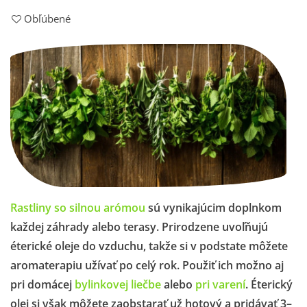
Obľúbené
Rastliny so silnou arómou
sú vynikajúcim doplnkom
každej záhrady alebo terasy. Prirodzene uvoľňujú
éterické oleje do vzduchu, takže si v podstate môžete
aromaterapiu užívať po celý rok.
Použiť ich možno aj
pri domácej
bylinkovej liečbe
alebo
pri varení
. Éterický
olej si však môžete zaobstarať už hotový a pridávať 3–