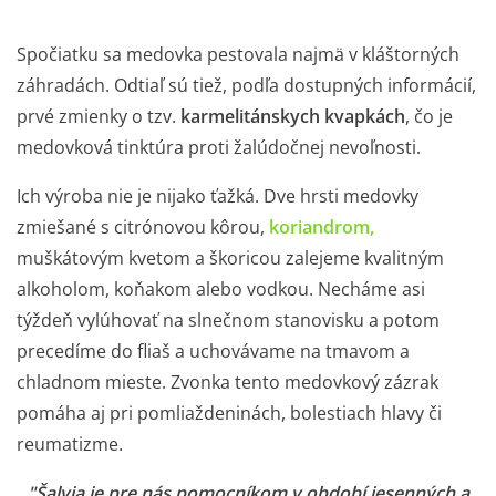
Spočiatku sa medovka pestovala najmä v kláštorných
záhradách. Odtiaľ sú tiež, podľa dostupných informácií,
prvé zmienky o tzv.
karmelitánskych kvapkách
, čo je
medovková tinktúra proti žalúdočnej nevoľnosti.
Ich výroba nie je nijako ťažká. Dve hrsti medovky
zmiešané s citrónovou kôrou,
koriandrom,
muškátovým kvetom a škoricou zalejeme kvalitným
alkoholom, koňakom alebo vodkou. Necháme asi
týždeň vylúhovať na slnečnom stanovisku a potom
precedíme do fliaš a uchovávame na tmavom a
chladnom mieste. Zvonka tento medovkový zázrak
pomáha aj pri pomliaždeninách, bolestiach hlavy či
reumatizme.
"Šalvia je pre nás pomocníkom v období jesenných a