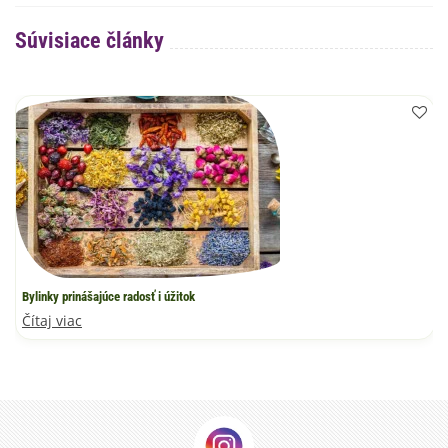
Súvisiace články
Bylinky prinášajúce radosť i úžitok
Čítaj viac