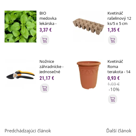
BIO
Kvetináč
medovka
rašelinový 12
lekárska -
ks/5 x 5 cm
Melissa...
-...
3,37 €
1,35 €
Pridať do košíka
Pridať do
Nožnice
Kvetináč
záhradnícke -
Roma
jednosečné
terakota - 14
-...
x 11 cm -...
21,17 €
0,93 €
1,03 €
Pridať do košíka
-10%
Pridať do
Predchádzajúci článok
Ďalší článok