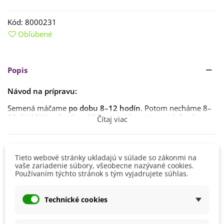
Kód:
8000231
Obľúbené
Popis
Návod na prípravu:
Semená máčame
po dobu 8–12 hodín
. Potom necháme 8–
12 dní klíčiť najlepšie v klíčiacej miske, pritom ich 5x denne
Čítaj viac
preplachujeme vodou.
Ideálna teplota klíčenia je okolo 20 °C.
Detaily produktu
Tieto webové stránky ukladajú v súlade so zákonmi na
Naklíčené semená sú
ideálne na konzumáciu pri veľkosti
vaše zariadenie súbory, všeobecne nazývané cookies.
1–5 cm.
Používaním týchto stránok s tým vyjadrujete súhlas.
Kvalita
BIO kvalita
Pred samotnou konzumáciou je nutné ich prepláchnuť
Pestovanie
V interiéri - dnu
vodou. Nespotrebované klíčky je možné uchovávať
1–2
Technické cookies
týždne v chladničke.
Výrobca
Zdravý deň
EAN
8594172693365