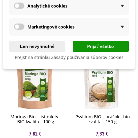
Analytické cookies
Mohli byste ešte potrebovať
Marketingové cookies
Len nevyhnutné
Prijať všetko
Prejsť na stránku Zásady používania súborov cookies
Moringa Bio - list mletý -
Psyllium BIO - prášok - bio
BIO kvalita - 100 g
kvalita - 150 g
7,82 €
7,33 €