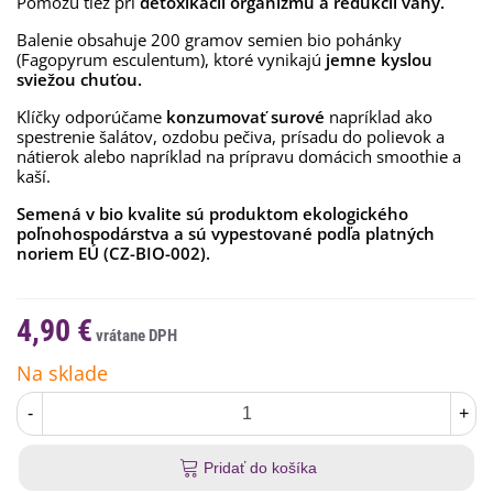
Pomôžu tiež pri
detoxikácii organizmu a redukcii váhy.
Balenie obsahuje 200 gramov semien bio pohánky
(Fagopyrum esculentum), ktoré vynikajú
jemne kyslou
sviežou chuťou.
Klíčky odporúčame
konzumovať surové
napríklad ako
spestrenie šalátov, ozdobu pečiva, prísadu do polievok a
nátierok alebo napríklad na prípravu domácich smoothie a
kaší.
Semená v bio kvalite sú produktom ekologického
poľnohospodárstva a sú vypestované podľa platných
noriem EÚ (CZ-BIO-002).
4,90 €
Na sklade
-
+
Pridať do košíka