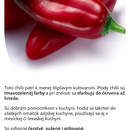
Toto chilli patrí k menej štipľavým kultivarom. Plody chilli sú
tmavozelenej farby
a p
ri zrelosti sa
sfarbujú do červena až
hneda.
Sú dobrým pomocníkom v kuchyni, hodia sa takmer do
všetkých omáčok ázijskej kuchyne, používajú sa aj v
mexickej či texaskej kuchyni.
Sú výborné
čerstvé, sušené i grilované.