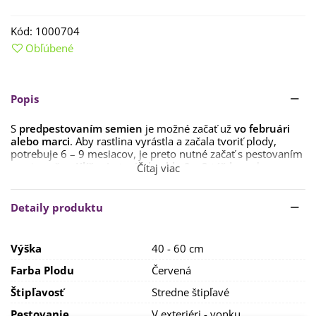
Kód:
1000704
Obľúbené
Popis
S
predpestovaním semien
je možné začať už
vo februári
alebo marci
. Aby rastlina vyrástla a začala tvoriť plody,
potrebuje 6 – 9 mesiacov, je preto nutné začať s pestovaním
semien včas.
Klíčenie trvá obvykle 2 – 3 týždne
, ale u
Čítaj viac
niektorých vyšľachtených odrôd
i 6 týždňov
. Preto je
dôležité byť trpezlivý. Teplota na klíčenie je
u tropických
odrôd
rodu chinense
24 – 32 °C
, odrodám rodu annuum
Detaily produktu
stačí teplota
do 24 °C
. Dôležité je udržovať
teplotu
konštantnú,
preto nie je vhodné umiestnenie rastlín
na okennom parapete. Papriky i chilli papričky sú
Výška
40 - 60 cm
svetlomilné rastliny, preto doprajte rastlinkám počas
klíčenia
dostatok svetla
. Svetlo udržuje rastlinu vitálnu a
Farba Plodu
Červená
zvyšuje odolnosť voči nákazám.
Štipľavosť
Stredne štipľavé
Najvhodnejšie je sadiť semená do
špeciálneho substrátu pre
Pestovanie
V exteriéri - vonku