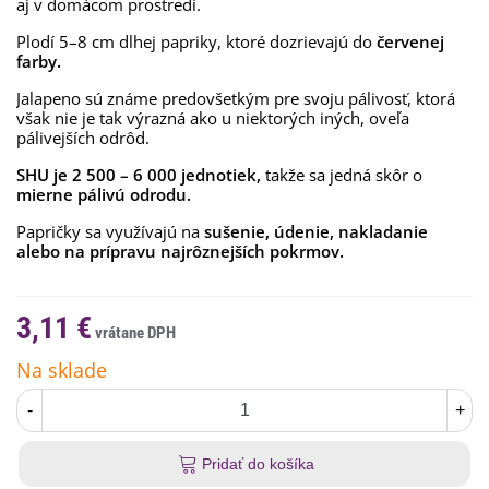
aj v domácom prostredí.
Plodí 5–8 cm dlhej papriky, ktoré dozrievajú do
červenej
farby.
Jalapeno sú známe predovšetkým pre svoju pálivosť, ktorá
však nie je tak výrazná ako u niektorých iných, oveľa
pálivejších odrôd.
SHU je 2 500 – 6 000 jednotiek,
takže sa jedná skôr o
mierne pálivú odrodu.
Papričky sa využívajú na
sušenie, údenie, nakladanie
alebo na prípravu najrôznejších pokrmov.
3,11 €
Na sklade
-
+
Pridať do košíka