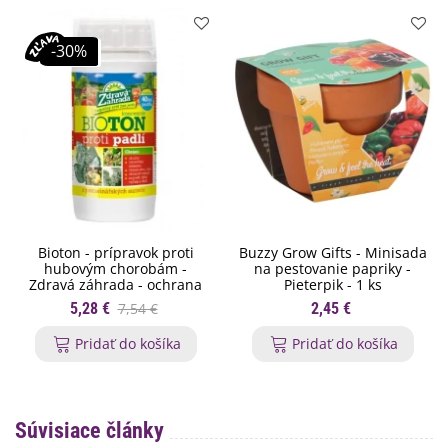
tomu sa najviac hodí vermikompost (trus dážďoviek),
prípadne môžete použiť
trus sliepok
, kravský či konský hnoj.
-30%
Bioton - prípravok proti
Buzzy Grow Gifts - Minisada
hubovým chorobám -
na pestovanie papriky -
Zdravá záhrada - ochrana
Pieterpik - 1 ks
rastlín - 200 ml
5,28 €
7,54 €
2,45 €
Pridať do košíka
Pridať do košíka
Súvisiace články