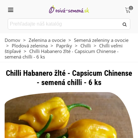
0
Domov
>
Zelenina a ovocie
>
Semená zeleniny a ovocie
>
Plodová zelenina
>
Papriky
>
Chilli
>
Chilli veľmi
štipľavé
>
Chilli Habanero žlté - Capsicum Chinense -
semená chilli - 6 ks
Chilli Habanero žlté - Capsicum Chinense
- semená chilli - 6 ks