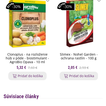
-30%
-30%
Clonoplus - na rozloženie
Slimex - Nohel Garden -
húb v pôde - biostimulant -
ochrana rastlín - 100 g
AgroBio Opava - 10 ml
5,32 €
7,60 €
2,05 €
2,93 €
Pridať do košíka
Pridať do košíka
Súvisiace články