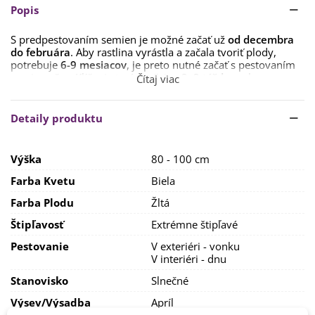
Popis
S predpestovaním semien je možné začať už
od decembra
do februára
. Aby rastlina vyrástla a začala tvoriť plody,
potrebuje
6-9 mesiacov
, je preto nutné začať s pestovaním
semien včas. Klíčenie trvá zvyčajne
2–3 týždne
, ale u
Čítaj viac
niektorých vyšľachtených odrôd aj 6 týždňov. Preto je
dôležité byť trpezlivý.
Detaily produktu
Teplota na klíčenie je u tropických odrôd rodu
Chinense
24–32 °C
, odrodám rodu
Annuum stačí teplota do 24 °C
.
Dôležité je udržiavať teplotu konštantnú, preto nie je vhodné
Výška
80 - 100 cm
umiestnenie rastlín na okennom parapete. Papriky aj chilli
papričky sú
svetlomilné rastliny
, preto doprajte rastlinkám
Farba Kvetu
Biela
počas klíčenia dostatok svetla. Svetlo udržuje rastlinu vitálnu
a zvyšuje odolnosť voči nákazám.
Farba Plodu
Žltá
Štipľavosť
Extrémne štipľavé
Najvhodnejšie je sadiť semená do
špeciálneho substrátu
pre chilli papričky
do hĺbky max. 0,3 cm
. Substrát
Pestovanie
V exteriéri - vonku
používame
vždy sparený
. Pôdu je nutné udržovať
V interiéri - dnu
dostatočne vlhkú, ale zároveň nie premokrenú. V tej sa
rastlinám nedarí. V období dozrievania papričiek je vhodné
Stanovisko
Slnečné
zálievku obmedziť, aby sa zvýšila pálivosť plodov a
zamedzilo sa ich popraskaniu.
Výsev/výsadba
Apríl