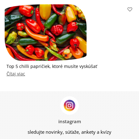
Top 5 chilli papričiek, ktoré musíte vyskúšať
Čítaj viac
instagram
sledujte novinky, súťaže, ankety a kvízy