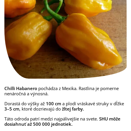
Chilli Habanero
pochádza z Mexika. Rastlina je pomerne
nenáročná a výnosná.
Dorastá do výšky až
100 cm
a plodí vráskavé struky v dĺžke
3–5 cm
, ktoré dozrievajú do
žltej farby.
Táto odroda patrí medzi najpálivejšie na svete.
SHU môže
dosiahnuť až 500 000 jednotiek.