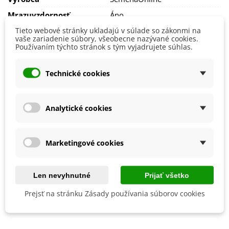
Na jar je potom čas na radikálny rez – mladé
rastlinky
zostrihnite na 5 cm
(pozor, aby ste nezasiahli do
Mrazuvzdornosť
Áno
drevnatej časti rastliny, tá by potom už neobrástla). Staršie
Tieto webové stránky ukladajú v súlade so zákonmi na
Vegetačné Obdobie
Trvalky
rastliny strihajte
do polovice minuloročných prírastkov.
vaše zariadenie súbory, všeobecne nazývané cookies.
BIO Kvalita
Nie
Používaním týchto stránok s tým vyjadrujete súhlas.
Technické cookies
Recenzie
Analytické cookies
Výhody:
webová stránka ponúka konkrétne info
na čo je bylinka dobrá, a plus zámerne
Marketingové cookies
som ju kupovala pretože chcem mať
Miroslava
doma "bylinkovú lekárničku"
Č.
20.03.2025
Len nevyhnutné
Prijať všetko
Prejsť na stránku Zásady používania súborov cookies
Zdroj recenzií pochádza z nákupného portálu Heureka