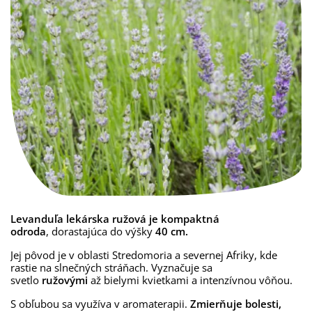
Levanduľa lekárska ružová je
kompaktná
odroda
, dorastajúca do výšky
40 cm.
Jej pôvod je v oblasti Stredomoria a severnej Afriky, kde
rastie na slnečných stráňach. Vyznačuje sa
svetlo
ružovými
až bielymi kvietkami a intenzívnou vôňou.
S obľubou sa využíva v aromaterapii.
Zmierňuje bolesti,