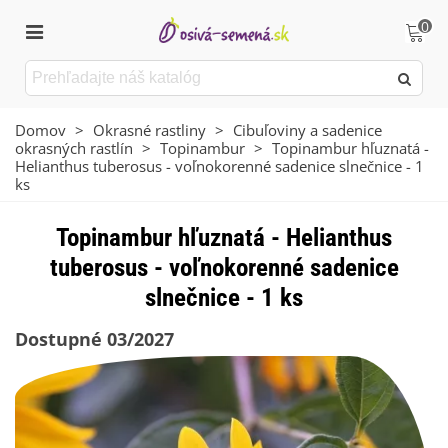
0
Domov
>
Okrasné rastliny
>
Cibuľoviny a sadenice
okrasných rastlín
>
Topinambur
>
Topinambur hľuznatá -
Helianthus tuberosus - voľnokorenné sadenice slnečnice - 1
ks
Topinambur hľuznatá - Helianthus
tuberosus - voľnokorenné sadenice
slnečnice - 1 ks
Dostupné 03/2027