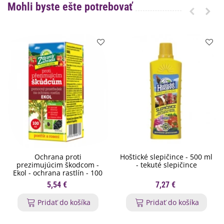
Mohli byste ešte potrebovať
Ochrana proti
Hoštické slepičince - 500 ml
prezimujúcim škodcom -
- tekuté slepičince
Ekol - ochrana rastlín - 100
ml
5,54 €
7,27 €
Pridať do košíka
Pridať do košíka