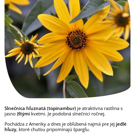
Slnečnica hľuznatá (topinambur)
je atraktívna rastlina s
jasno
žltými
kvetmi. Je podobná slnečnici ročnej.
Pochádza z Ameriky a dnes je obľúbená najmä pre jej
jedlé
hľuzy
, ktoré chuťou pripomínajú špargľu.