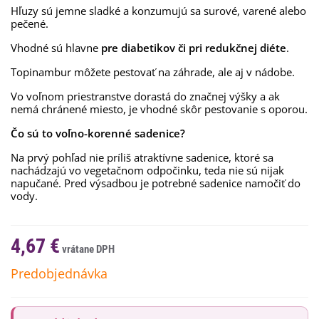
Hľuzy sú jemne sladké a konzumujú sa surové, varené alebo
pečené.
Vhodné sú hlavne
pre diabetikov či pri redukčnej diéte
.
Topinambur môžete pestovať na záhrade, ale aj v nádobe.
Vo voľnom priestranstve dorastá do značnej výšky a ak
nemá chránené miesto, je vhodné skôr pestovanie s oporou.
Čo sú to voľno-korenné sadenice?
Na prvý pohľad nie príliš atraktívne sadenice, ktoré sa
nachádzajú vo vegetačnom odpočinku, teda nie sú nijak
napučané. Pred výsadbou je potrebné sadenice namočiť do
vody.
4,67 €
Predobjednávka