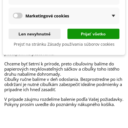
8713339101486
ean13
Marketingové cookies
Balenie cibuľovín
Len nevyhnutné
Prijať všetko
Ako balíme cibuľoviny?
Prejsť na stránku Zásady používania súborov cookies
Každý druh cibuliek je označený názvom, obrázkom a
postupom na pestovanie.
Chceme byť šetrní k prírode, preto cibuľoviny balíme do
papierových recyklovateľných sáčkov a cibuľky toho istého
druhu nabalíme dohromady.
Cibuľky ručne balíme v deň odoslania. Bezprostredne po ich
obdržaní je nutné cibuľkám zabezpečiť ideálne podmienky a
prípadne ich hneď zasadiť.
V prípade záujmu rozdelíme balenie podľa Vašej požiadavky.
Pokyny prosím uveďte do poznámky nákupného košíka.