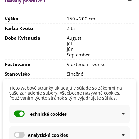
Detaily produktu
dobre prekyprenou a priepustnou pôdou, bohatou na
živiny.
Výška
150 - 200 cm
I keď si vystačia i s chudobnými pôdami a neprekáža im
dlhodobejšie sucho, ak sa chcete dočkať väčšej úrody, tak
Farba Kvetu
Žltá
určite bude dobrou voľbou
vlhká úrodná
pôda.
Doba Kvitnutia
August
Z jednej rastliny môžete vypestovať až 1,5 kg jedlých hľúz,
Júl
ktoré môžu v zemi prezimovať. Nadzemná časť rastliny
Jún
spravidla odumiera, ale na jar vám opäť rastlina vyrastie.
September
Pestovanie
V exteriéri - vonku
Stanovisko
Slnečné
Výsev/výsadba
Apríl
Tieto webové stránky ukladajú v súlade so zákonmi na
Máj
vaše zariadenie súbory, všeobecne nazývané cookies.
Používaním týchto stránok s tým vyjadrujete súhlas.
Výrobca
SemenaOnline
Mrazuvzdornosť
Áno
Technické cookies
Vegetačné Obdobie
Trvalky
BIO Kvalita
Nie
Analytické cookies
Obdobie Výsadby
Jar