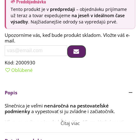
🌱 Predobjednávka
Tento produkt je v
predpredaji
– objednávku prijímame
už teraz a tovar expedujeme
na jeseň v ideálnom čase
výsadby
. Najžiadanejšie odrody sa vypredajú prvé.
Upozorníme vás, keď bude produkt skladom. Vložte váš e-
mail.
Kód:
2000930
Obľúbené
Popis
Slnečnica je veľmi
nenáročná na pestovateľské
podmienky
a vypestovať si ju zvládne i začiatočník.
Hľuzy sa sadia
na jar do hĺbky 10 – 15 cm
. Vzdialenosť
Čítaj viac
medzi rastlinami by mala byť aspoň
20 cm
.
Stanovisko pre slnečnice by malo byť
slnečné a teplé s