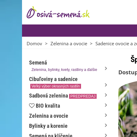
Domov
>
Zelenina a ovocie
>
Sadenice ovocie a z
Šp
Semená
Zelenina, bylinky, kvety, rastliny a ďalšie
Dostup
Cibuľoviny a sadenice
Veľký výber okrasných rastlín
Sadbová zelenina
PREDPREDAJ
BIO kvalita
Zelenina a ovocie
Bylinky a korenie
Semená na klíčenie