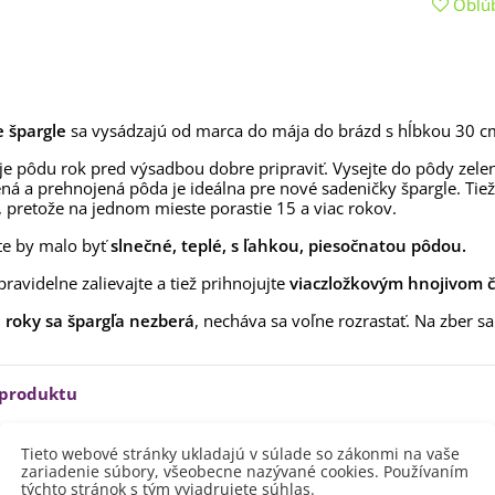
Obľú
aucus carota - semená -...
,53 €
alia Canova - Lilium -
ibuľoviny - 1 ks
3,85 €
-30%
,69 €
 špargle
sa vysádzajú od marca do mája do brázd s hĺbkou 30 cm.
egónia plnokvetá žltá -
 je pôdu rok pred výsadbou dobre pripraviť. Vysejte do pôdy zele
egonia superba -...
ná a prehnojená pôda je ideálna pre nové sadeničky špargle. Tiež
, pretože na jednom mieste porastie 15 a viac rokov.
3,85 €
-30%
,69 €
te by malo byť
slnečné, teplé, s ľahkou, piesočnatou pôdou.
ukalyptus Baby Blue -
lahovičník - Eukalyptus...
pravidelne zalievajte a tiež prihnojujte
viaczložkovým hnojivom 
,08 €
 roky sa špargľa nezberá
, necháva sa voľne rozrastať. Na zber s
 produktu
Tieto webové stránky ukladajú v súlade so zákonmi na vaše
80 - 100 cm
zariadenie súbory, všeobecne nazývané cookies. Používaním
týchto stránok s tým vyjadrujete súhlas.
vetu
Zelená