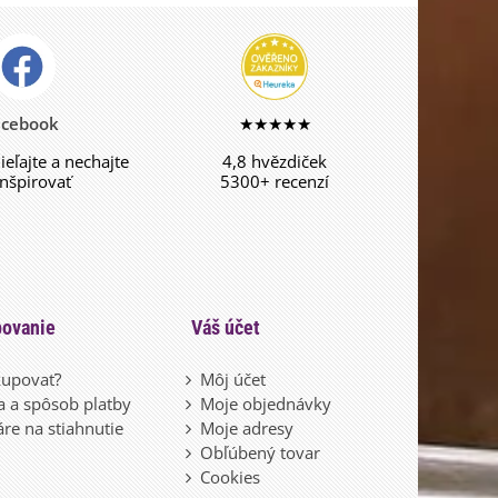
acebook
★★★★★
dieľajte a nechajte
4,8 hvězdiček
inšpirovať
5300+ recenzí
ovanie
Váš účet
upovať?
Môj účet
 a spôsob platby
Moje objednávky
re na stiahnutie
Moje adresy
Obľúbený tovar
Cookies