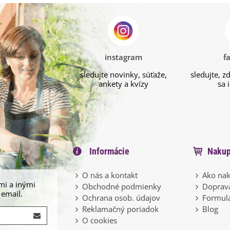
instagram
f
sledujte novinky, súťaže,
sledujte, z
ankety a kvízy
sa 
Informácie
Nakup
O nás a kontakt
Ako nak
mi a inými
Obchodné podmienky
Doprava
 email.
Ochrana osob. údajov
Formulá
Reklamačný poriadok
Blog
O cookies