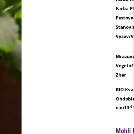
Farba P
Pestova
Stanovi
Výsev/
Mrazuvz
Vegetač
Zber
BIO Kva
Obdobi
8
ean13
Mohli 