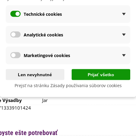
lodu
Fialová
Technické cookies
nie
V exteriéri - vonku
sko
Slnečné
Analytické cookies
výsadba
Apríl
Máj
Marec
Marketingové cookies
dornosť
Áno
né Obdobie
Trvalky
Len nevyhnutné
Prijať všetko
Jún
Máj
Prejsť na stránku Zásady používania súborov cookies
lita
Nie
e Výsadby
Jar
713339101424
byste ešte potrebovať