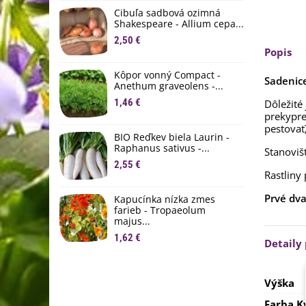
D
Cibuľa sadbová ozimná
1
Shakespeare - Allium cepa...
2,50 €
Ľ
Popis
c
Kôpor vonný Compact -
2
Sadenice
Anethum graveolens -...
B
1,46 €
Dôležité
B
prekypre
pestovať
2
BIO Reďkev biela Laurin -
Raphanus sativus -...
Stanoviš
E
2,55 €
B
Rastliny 
4
Prvé dva
Kapucínka nízka zmes
farieb - Tropaeolum
majus...
1,62 €
Detaily
Výška
Farba K