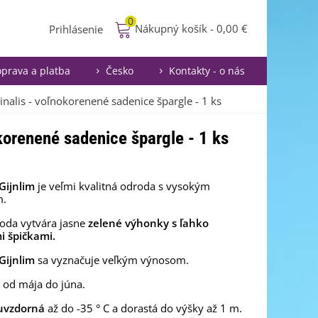
0
Nákupný košík
-
0,00 €
Prihlásenie
prava a platba
Česko
Kontakty - o nás
cinalis - voľnokorenené sadenice špargle - 1 ks
okorenené sadenice špargle - 1 ks
Gijnlim
je veľmi kvalitná odroda s vysokým
m.
oda vytvára jasne
zelené výhonky s ľahko
i špičkami.
Gijnlim
sa vyznačuje veľkým výnosom.
 od mája do júna.
uvzdorná
až do -35 ° C a dorastá do výšky až 1 m.