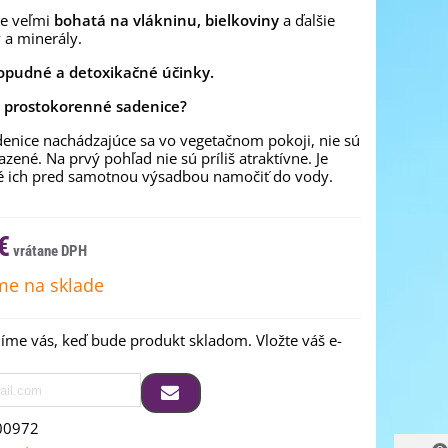
je veľmi
bohatá na vlákninu, bielkoviny
a ďalšie
 a minerály.
pudné a detoxikačné účinky.
o prostokorenné sadenice?
denice nachádzajúce sa vo vegetačnom pokoji, nie sú
azené. Na prvý pohľad nie sú príliš atraktívne. Je
é ich pred samotnou výsadbou namočiť do vody.
€
e na sklade
me vás, keď bude produkt skladom. Vložte váš e-
00972