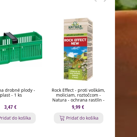
na drobné plody -
Rock Effect - proti voškám,
Hnojivo na
plast - 1 ks
moliciam, roztočcom -
hn
Natura - ochrana rastlín -
250 ml
3,47 €
9,99 €
Pridať do košíka
Pridať do košíka
P