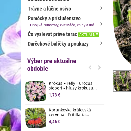
Trávne a lúčne osivo
Pomôcky a príslušenstvo
Hnojivá, substráty, kvetináče, knihy a iné
Čo vysievať práve teraz
AKTUÁLNE
Darčekové balíčky a poukazy
Výber pre aktuálne
obdobie
Krókus Firefly - Crocus
S
sieberi - hľuzy krókusu...
d
1,73 €
8
K
Korunkovka kráľovská
p
červená - Fritillaria...
3
4,46 €
M