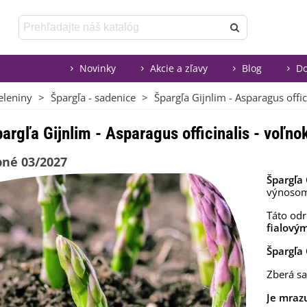
Novinky
Akcie a zľavy
Blog
Do
eleniny
>
Špargľa - sadenice
>
Špargľa Gijnlim - Asparagus offi
argľa Gijnlim - Asparagus officinalis - voľn
né 03/2027
Špargľa 
výnoso
Táto odr
fialovým
Špargľa 
Zberá sa
Je mraz