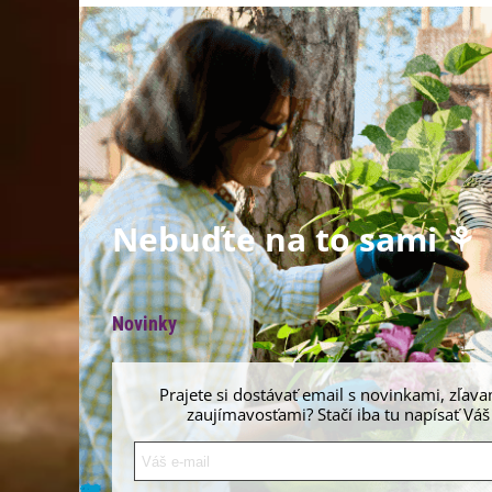
Nebuďte na to sami ⚘
Novinky
Prajete si dostávať email s novinkami, zľava
zaujímavosťami? Stačí iba tu napísať Váš