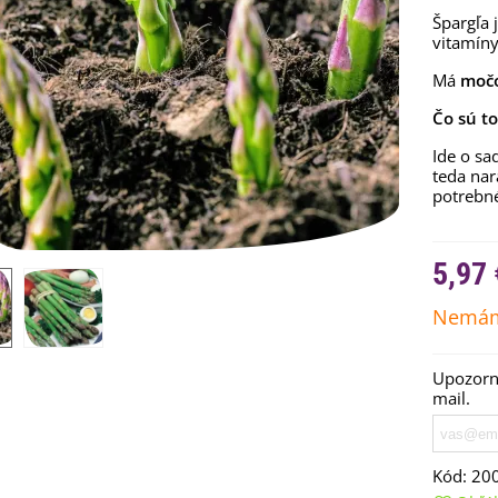
Špargľa 
vitamíny
Má
močo
Čo sú t
Ide o sa
teda nar
potrebn
5,97 
Nemám
emienkové bomby -
arčekový box na vajíčka -...
,68 €
Upozorní
mail.
uchynské bylinky na malú
lochu - výsevný disk...
,80 €
Kód:
20
rkva neskorá Cidera -