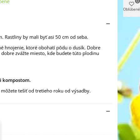
0
bené
Obľúbené
 Rastliny by mali byť asi 50 cm od seba.
né hnojenie, ktoré obohatí pôdu o dusík. Dobre
 dobre zvážte miesto, kde budete túto plodinu
či kompostom.
a môžete tešiť od tretieho roku od výsadby.