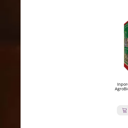
Inpor
AgroBio