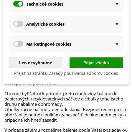
Máj
Technické cookies
Výrobca
SemenaOnline
Mrazuvzdornosť
Áno
Analytické cookies
Vegetačné Obdobie
Trvalky
Obdobie Výsadby
Jar
Marketingové cookies
Balenie cibuľovín
Len nevyhnutné
Prijať všetko
Ako balíme cibuľoviny?
Prejsť na stránku Zásady používania súborov cookies
Každý druh cibuliek je označený názvom, obrázkom a
postupom na pestovanie.
Chceme byť šetrní k prírode, preto cibuľoviny balíme do
papierových recyklovateľných sáčkov a cibuľky toho istého
druhu nabalíme dohromady.
Cibuľky ručne balíme v deň odoslania. Bezprostredne po ich
obdržaní je nutné cibuľkám zabezpečiť ideálne podmienky a
prípadne ich hneď zasadiť.
V prípade záujmu rozdelíme balenie podľa Vašej požiadavky.