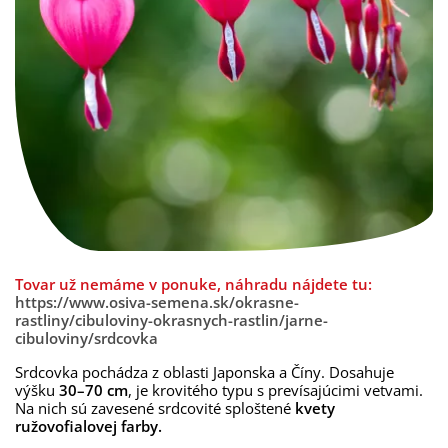
Tovar už nemáme v ponuke, náhradu nájdete tu:
https://www.osiva-semena.sk/okrasne-
rastliny/cibuloviny-okrasnych-rastlin/jarne-
cibuloviny/srdcovka
Srdcovka pochádza z oblasti Japonska a Číny. Dosahuje
výšku
30–70 cm
, je krovitého typu s prevísajúcimi vetvami.
Na nich sú zavesené srdcovité sploštené
kvety
ružovofialovej farby.