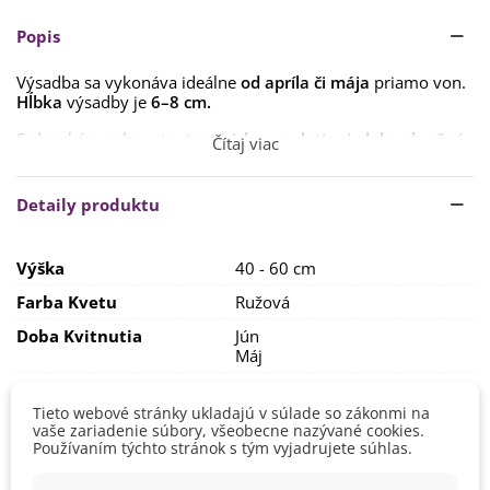
Popis
Výsadba sa vykonáva ideálne
od apríla či mája
priamo von.
Hĺbka
výsadby je
6–8 cm.
Srdcovkám vyhovuje
stanovisko v polotieni alebo slnečné
.
Čítaj viac
Avšak na takomto mieste budete musieť rastline dopriať
výdatnejšiu zálievku. Pôda by mala byť
výživná a
priepustná
. Rastliny nemajú rady ťažké ílovité pôdy a ani
Detaily produktu
príliš suché.
Vzhľadom k tomu, že korene rastú plytko pod povrchom
Výška
40 - 60 cm
substrátu, odporúča sa
zasypávať okolie rastliny
mulčovacou kôrou,
čím ochránime korene pred prílišným
Farba Kvetu
Ružová
vysychaním a výkyvmi teplôt.
Doba Kvitnutia
Jún
Srdcovka je
mrazuvzdorná,
ale aj tak je dobré poskytnúť jej
Máj
prikrývku z čečiny alebo lístia.
Pestovanie
V exteriéri - vonku
Ide o
jedovatú rastlinu
, preto buďte pri manipulácii s ňou
Tieto webové stránky ukladajú v súlade so zákonmi na
Stanovisko
Polotienisté
opatrní. U citlivých osôb môže spôsobiť podráždenie kože a
vaše zariadenie súbory, všeobecne nazývané cookies.
Slnečné
zápal.
Používaním týchto stránok s tým vyjadrujete súhlas.
Výsev/výsadba
Apríl