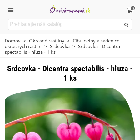
0
Domov
>
Okrasné rastliny
>
Cibuľoviny a sadenice
okrasných rastlín
>
Srdcovka
>
Srdcovka - Dicentra
spectabilis - hľuza - 1 ks
Srdcovka - Dicentra spectabilis - hľuza -
1 ks