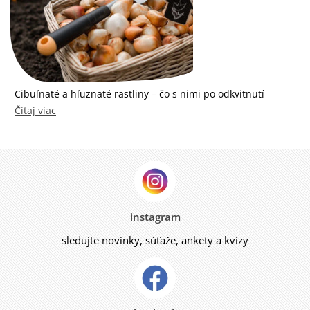
Cibuľnaté a hľuznaté rastliny – čo s nimi po odkvitnutí
Čítaj viac
instagram
sledujte novinky, súťaže, ankety a kvízy