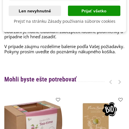
postupom na pestovanie.
Chceme byť šetrní k prírode, preto cibuľoviny balíme do
Len nevyhnutné
Prijať všetko
papierových recyklovateľných sáčkov a cibuľky toho istého
druhu nabalíme dohromady.
Prejsť na stránku Zásady používania súborov cookies
Cibuľky ručne balíme v deň odoslania. Bezprostredne po ich
obdržaní je nutné cibuľkám zabezpečiť ideálne podmienky a
prípadne ich hneď zasadiť.
V prípade záujmu rozdelíme balenie podľa Vašej požiadavky.
Pokyny prosím uveďte do poznámky nákupného košíka.
Mohli byste ešte potrebovať