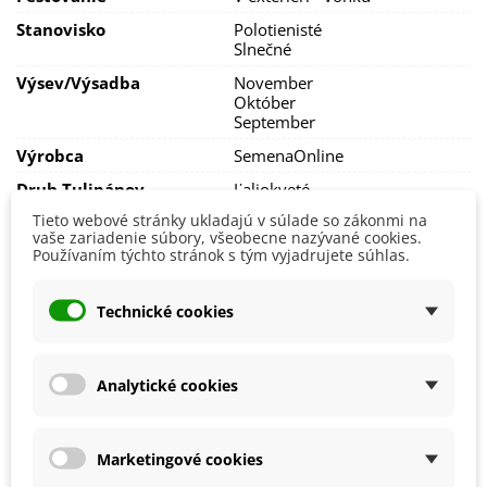
Cibuľky vyberte z pôdy, osušte a uskladnite v papierových
Stanovisko
Polotienisté
sáčkoch na suchom vzdušnom mieste
pri teplote okolo 20
Slnečné
°C.
Výsev/výsadba
November
Október
September
Výrobca
SemenaOnline
Druh Tulipánov
Ľaliokveté
Tieto webové stránky ukladajú v súlade so zákonmi na
Mrazuvzdornosť
Áno
vaše zariadenie súbory, všeobecne nazývané cookies.
Používaním týchto stránok s tým vyjadrujete súhlas.
Vegetačné Obdobie
Trvalky
Ročné Obdobie Kvitnutia
Kvitnúce na jar
Technické cookies
Obdobie Výsadby
Jeseň
Analytické cookies
Balenie cibuľovín
Ako balíme cibuľoviny?
Marketingové cookies
Každý druh cibuliek je označený názvom, obrázkom a