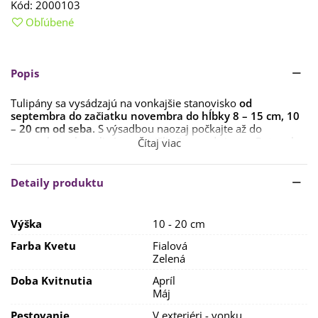
Kód:
2000103
Obľúbené
Popis
Tulipány sa vysádzajú na vonkajšie stanovisko
od
septembra do
začiatku novembra
do hĺbky 8 – 15 cm, 10
– 20 cm od seba.
S výsadbou naozaj počkajte až do
septembra, aby tulipány nevzišli ešte pred zimou. Potom by
Čítaj viac
sa ich rast výrazne obmedzil.
Stanovisko by malo byť
slnečné s dostatočne priepustnou
Detaily produktu
hlinito-piesčitou pôdou, výživnou, pH neutrálnou až
mierne kyslou.
Pôda by mala byť prekyprená do hĺbky 30
cm. Pred výsadbou tulipánov je dobré
primiešať
do
Výška
10 - 20 cm
pôdy
kompost alebo preležaný hnoj
(nie čerstvý). Využiť
môžete aj špeciálne hnojivá, napr.
Biopon
.
Farba Kvetu
Fialová
Zelená
Tulipány potrebujú k dobrému rastu dostatočne vlhkú pôdu.
Prílišné sucho ich môže oslabiť.
Doba Kvitnutia
Apríl
Máj
Po odkvitnutí odlomte stonku kvetu a nechajte
Pestovanie
V exteriéri - vonku
rastlinu
úplne zoschnúť,
aby cibuľka získala čo najviac živín.