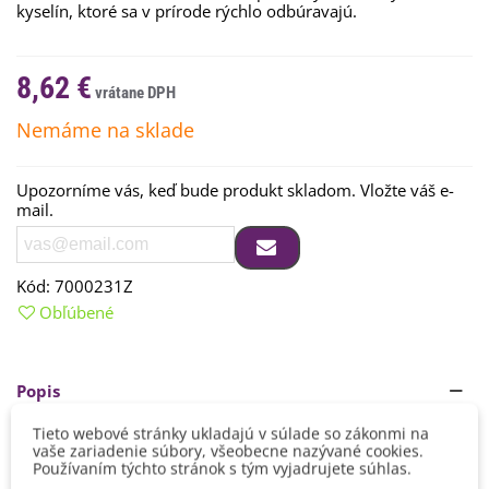
kyselín, ktoré sa v prírode rýchlo odbúravajú.
8,62 €
Nemáme na sklade
Upozorníme vás, keď bude produkt skladom. Vložte váš e-
mail.
Kód:
7000231Z
Obľúbené
Popis
Tieto webové stránky ukladajú v súlade so zákonmi na
Postrek sa aplikuje na začiatku napadnutia. Účinkuje len na
vaše zariadenie súbory, všeobecne nazývané cookies.
tých škodcov, ktorí sú prípravkom zasiahnutí, preto je treba
Používaním týchto stránok s tým vyjadrujete súhlas.
rastliny roztokom dôkladne postriekať (až do stečenia) i na