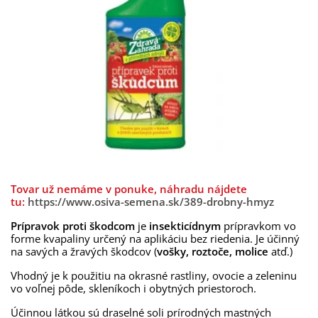
Tovar už nemáme v ponuke, náhradu nájdete
tu:
https://www.osiva-semena.sk/389-drobny-hmyz
Prípravok proti škodcom
je
insekticídnym
prípravkom vo
forme kvapaliny určený na aplikáciu bez riedenia. Je účinný
na savých a žravých škodcov (
vošky, roztoče, molice
atď.)
Vhodný je k použitiu na okrasné rastliny, ovocie a zeleninu
vo voľnej pôde, skleníkoch i obytných priestoroch.
Účinnou látkou sú draselné soli prírodných mastných